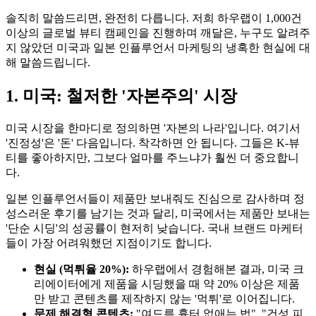
솔직히 말씀드리면, 완전히 다릅니다. 저희 하우랩이 1,000건
이상의 글로벌 뷰티 캠페인을 진행하며 깨달은, 누구도 알려주
지 않았던 미국과 일본 인플루언서 마케팅의 냉혹한 현실에 대
해 말씀드립니다.
1. 미국: 철저한 '자본주의' 시장
미국 시장을 한마디로 정의하면 '자본의 나라'입니다. 여기서
'진정성'은 '돈' 다음입니다. 착각하면 안 됩니다. 그들은 K-뷰
티를 좋아하지만, 그보다 얼마를 주느냐가 훨씬 더 중요합니
다.
일본 인플루언서들이 제품만 보내줘도 진심으로 감사하며 정
성스러운 후기를 남기는 것과 달리, 미국에서는 제품만 보내는
'단순 시딩'의 성공률이 현저히 낮습니다. 국내 브랜드 마케터
들이 가장 어려워했던 지점이기도 합니다.
현실 (먹튀율 20%):
하우랩에서 경험해본 결과, 미국 크
리에이터에게 제품을 시딩했을 때 약 20% 이상은 제품
만 받고 콘텐츠를 제작하지 않는 '먹튀'로 이어집니다.
문제 해결형 콘텐츠:
"여드름 흉터 없애는 법", "건성 피